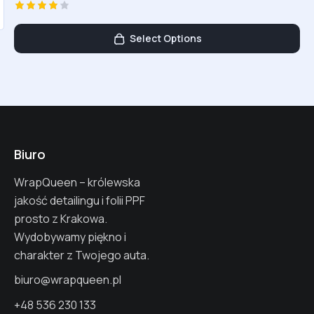
Ocenion
o
Select Options
4.00
na 5
Biuro
WrapQueen – królewska
jakość detailingu i folii PPF
prosto z Krakowa.
Wydobywamy piękno i
charakter z Twojego auta.
biuro@wrapqueen.pl
+48 536 230 133