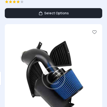
Ocenion
o
Select Options
4.00
na 5