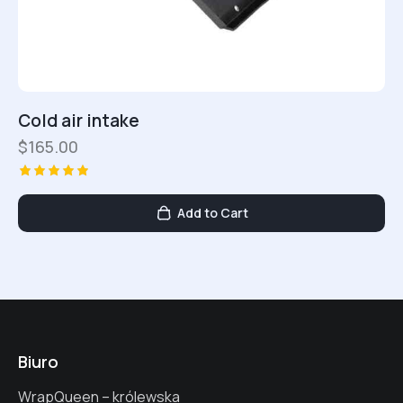
Cold air intake
$
165.00
Oceniono
5.00
Add to Cart
na 5
Biuro
WrapQueen – królewska